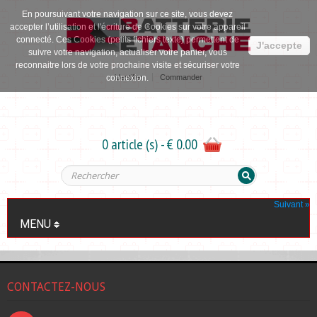
En poursuivant votre navigation sur ce site, vous devez
accepter l’utilisation et l'écriture de Cookies sur votre appareil
connecté. Ces Cookies (petits fichiers texte) permettent de
J'accepte
suivre votre navigation, actualiser votre panier, vous
reconnaitre lors de votre prochaine visite et sécuriser votre
identifier
Commander
connexion.
0 article (s) - € 0.00
Suivant »
MENU
CONTACTEZ-NOUS