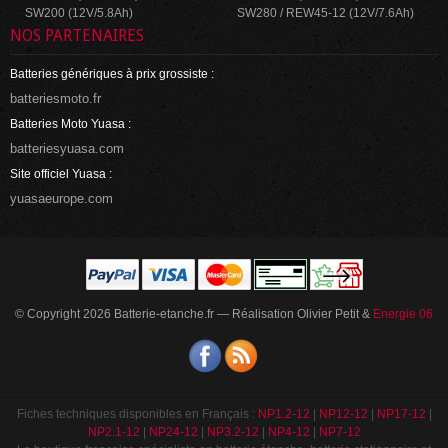
SW200 (12V/5.8Ah)
SW280 / REW45-12 (12V/7.6Ah)
NOS PARTENAIRES
Batteries génériques à prix grossiste :
batteriesmoto.fr
Batteries Moto Yuasa :
batteriesyuasa.com
Site officiel Yuasa :
yuasaeurope.com
© Copyright 2026 Batterie-etanche.fr — Réalisation Olivier Petit &
Energie 06
Fiches techniques disponibles en Français :
NP1.2-12
|
NP12-12
|
NP17-12
|
NP2.1-12
|
NP24-12
|
NP3.2-12
|
NP4-12
|
NP7-12