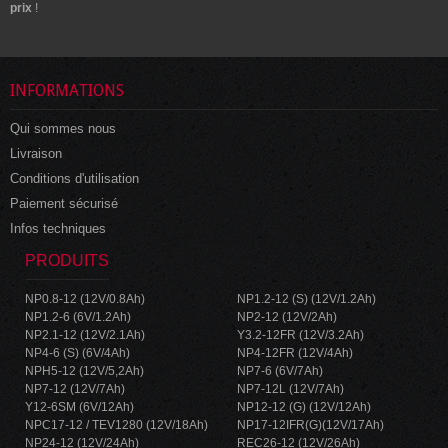
prix
!
INFORMATIONS
Qui sommes nous
Livraison
Conditions d'utilisation
Paiement sécurisé
Infos techniques
PRODUITS
NP0.8-12 (12V/0.8Ah)
NP1.2-12 (S) (12V/1.2Ah)
NP1.2-6 (6V/1.2Ah)
NP2-12 (12V/2Ah)
NP2.1-12 (12V/2.1Ah)
Y3.2-12FR (12V/3.2Ah)
NP4-6 (S) (6V/4Ah)
NP4-12FR (12V/4Ah)
NPH5-12 (12V/5,2Ah)
NP7-6 (6V/7Ah)
NP7-12 (12V/7Ah)
NP7-12L (12V/7Ah)
Y12-6SM (6V/12Ah)
NP12-12 (G) (12V/12Ah)
NPC17-12 / TEV1280 (12V/18Ah)
NP17-12IFR(G)(12V/17Ah)
NP24-12 (12V/24Ah)
REC26-12 (12V/26Ah)