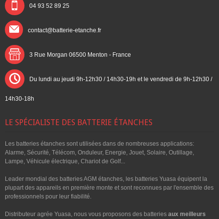
04 93 52 89 25
contact@batterie-etanche.fr
3 Rue Morgan 06500
Menton - France
Du lundi au jeudi 9h-12h30 / 14h30-19h et le vendredi de 9h-12h30 /
14h30-18h
LE SPÉCIALISTE DES BATTERIE ÉTANCHES
Les batteries étanches sont utilisées dans de nombreuses applications:
Alarme, Sécurité, Télécom, Onduleur, Energie, Jouet, Solaire, Outillage,
Lampe, Véhicule électrique, Chariot de Golf...
Leader mondial des batteries AGM étanches, les batteries Yuasa équipent la
plupart des appareils en première monte et sont reconnues par l'ensemble des
professionnels pour leur fiabilité.
Distributeur agrée Yuasa, nous vous proposons des batteries
aux meilleurs