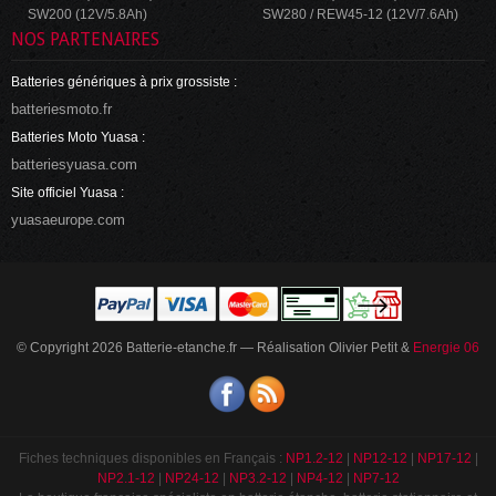
SW200 (12V/5.8Ah)
SW280 / REW45-12 (12V/7.6Ah)
NOS PARTENAIRES
Batteries génériques à prix grossiste :
batteriesmoto.fr
Batteries Moto Yuasa :
batteriesyuasa.com
Site officiel Yuasa :
yuasaeurope.com
© Copyright 2026 Batterie-etanche.fr — Réalisation Olivier Petit &
Energie 06
Fiches techniques disponibles en Français :
NP1.2-12
|
NP12-12
|
NP17-12
|
NP2.1-12
|
NP24-12
|
NP3.2-12
|
NP4-12
|
NP7-12