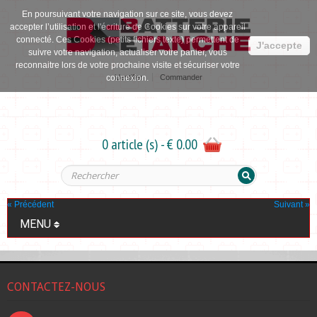
En poursuivant votre navigation sur ce site, vous devez
accepter l’utilisation et l'écriture de Cookies sur votre appareil
connecté. Ces Cookies (petits fichiers texte) permettent de
J'accepte
suivre votre navigation, actualiser votre panier, vous
reconnaitre lors de votre prochaine visite et sécuriser votre
identifier
Commander
connexion.
0 article (s) - € 0.00
« Précédent
Suivant »
MENU
CONTACTEZ-NOUS