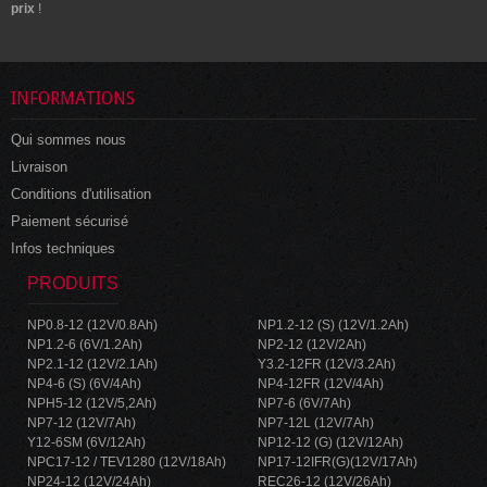
prix
!
INFORMATIONS
Qui sommes nous
Livraison
Conditions d'utilisation
Paiement sécurisé
Infos techniques
PRODUITS
NP0.8-12 (12V/0.8Ah)
NP1.2-12 (S) (12V/1.2Ah)
NP1.2-6 (6V/1.2Ah)
NP2-12 (12V/2Ah)
NP2.1-12 (12V/2.1Ah)
Y3.2-12FR (12V/3.2Ah)
NP4-6 (S) (6V/4Ah)
NP4-12FR (12V/4Ah)
NPH5-12 (12V/5,2Ah)
NP7-6 (6V/7Ah)
NP7-12 (12V/7Ah)
NP7-12L (12V/7Ah)
Y12-6SM (6V/12Ah)
NP12-12 (G) (12V/12Ah)
NPC17-12 / TEV1280 (12V/18Ah)
NP17-12IFR(G)(12V/17Ah)
NP24-12 (12V/24Ah)
REC26-12 (12V/26Ah)